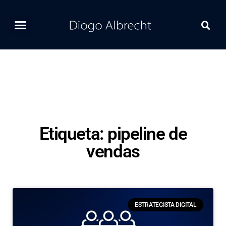
Home
Ferramentas
Postagens Recentes
Contato
Etiqueta: pipeline de
vendas
ESTRATEGISTA DIGITAL