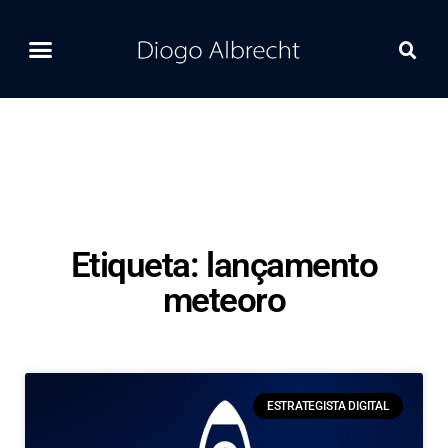
Home
Ferramentas
Postagens Recentes
Contato
Etiqueta: lançamento
meteoro
ESTRATEGISTA DIGITAL