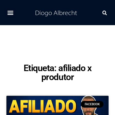
Home
Ferramentas
Postagens Recentes
Contato
Etiqueta: afiliado x
produtor
FACEBOOK