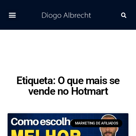
Home
Ferramentas
Postagens Recentes
Contato
Etiqueta: O que mais se
vende no Hotmart
MARKETING DE AFILIADOS