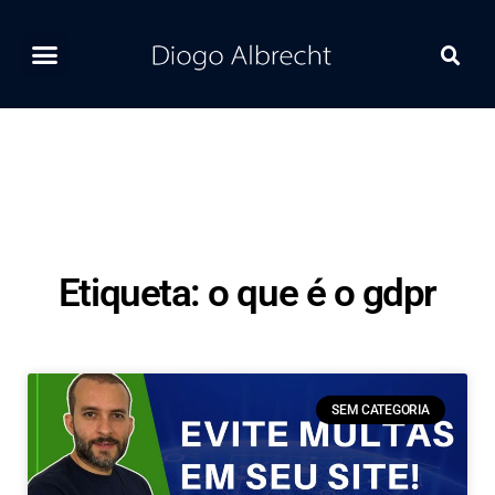
Home
Ferramentas
Postagens Recentes
Contato
Etiqueta: o que é o gdpr
SEM CATEGORIA