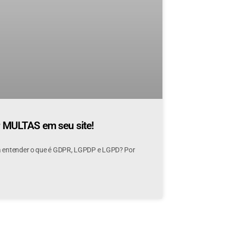
r MULTAS em seu site!
a entender o que é GDPR, LGPDP e LGPD? Por