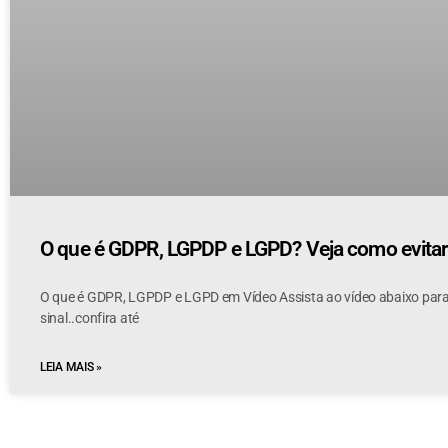
O que é GDPR, LGPDP e LGPD? Veja como evita
O que é GDPR, LGPDP e LGPD em Vídeo Assista ao vídeo abaixo par
sinal..confira até
LEIA MAIS »