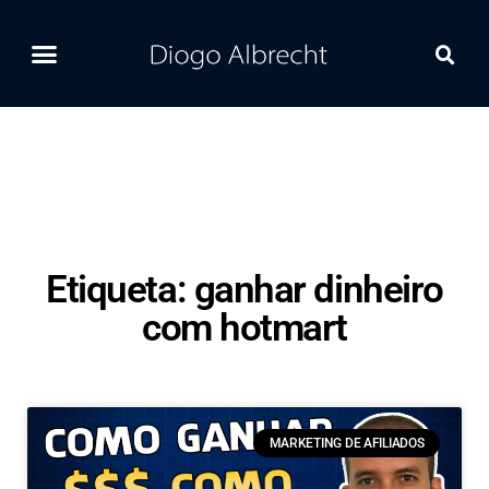
Home
Ferramentas
Postagens Recentes
Contato
Etiqueta: ganhar dinheiro
com hotmart
MARKETING DE AFILIADOS