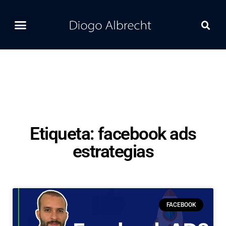
Home
Ferramentas
Postagens Recentes
Contato
Etiqueta: facebook ads
estrategias
FACEBOOK