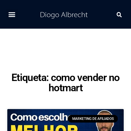
Home
Ferramentas
Postagens Recentes
Contato
Etiqueta: como vender no
hotmart
MARKETING DE AFILIADOS