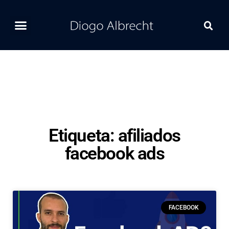
Home
Ferramentas
Postagens Recentes
Contato
Etiqueta: afiliados
facebook ads
FACEBOOK